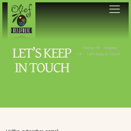
LET’S KEEP
Home
Nieuws
Let’s Keep In Touch
IN TOUCH