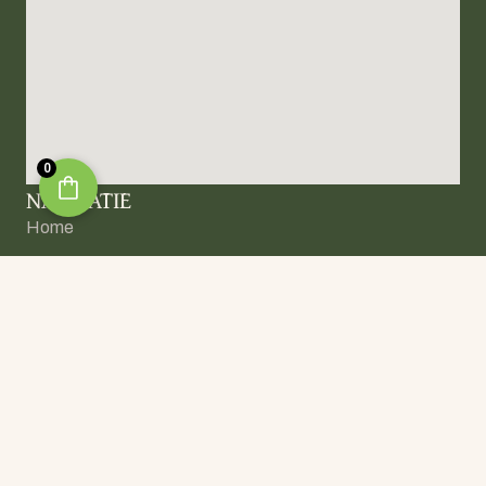
0
NAVIGATIE
Home
Over Olief
Webshop
Nieuws
Contact
Copyright © 2026 Olief Olijfolie |